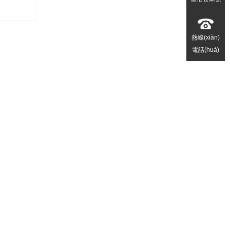
熱線(xiàn)
電話(huà)