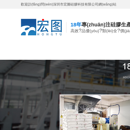
歡迎訪(fǎng)問(wèn)深圳市宏圖硅膠科技有限公司網(wǎng)站
18年
專(zhuān)注硅膠生產(
?
?
?
高效
品優(yōu)
類(lèi)全
價(ji