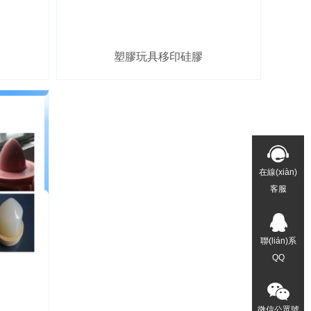
塑膠玩具移印硅膠
在線(xiàn)
客服
聯(lián)系
QQ
微信公眾號