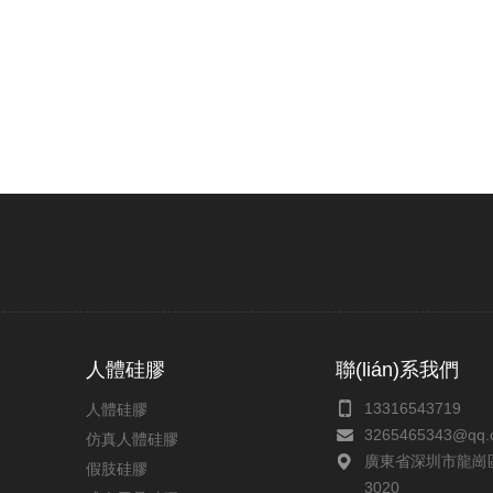
人體硅膠
聯(lián)系我們
13316543719
人體硅膠
3265465343@qq.
仿真人體硅膠
廣東省深圳市龍崗
假肢硅膠
3020