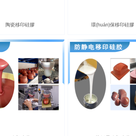
陶瓷移印硅膠
環(huán)保移印硅膠