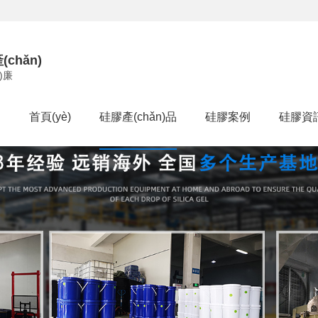
chǎn)
à)廉
首頁(yè)
硅膠產(chǎn)品
硅膠案例
硅膠資