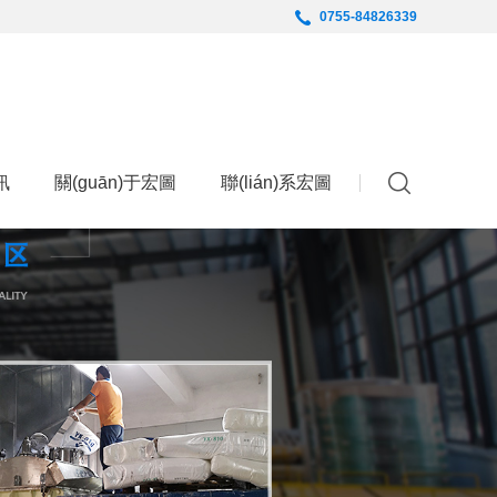
0755-84826339
English
訊
關(guān)于宏圖
聯(lián)系宏圖