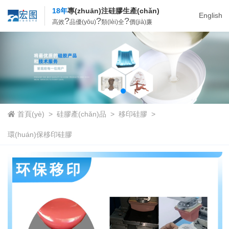
18年
專(zhuān)注硅膠生產(chǎn)
English
?
?
?
高效
品優(yōu)
類(lèi)全
價(jià)廉
首頁(yè)
>
硅膠產(chǎn)品
>
移印硅膠
>
環(huán)保移印硅膠