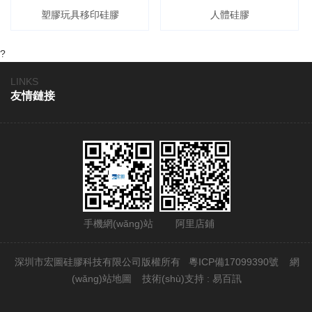
塑膠玩具移印硅膠
人體硅膠
?
LINKS
友情鏈接
手機網(wǎng)站
阿里店鋪
深圳市宏圖硅膠科技有限公司版權所有
粵ICP備17099390號
網
(wǎng)站地圖
技術(shù)支持 : 易百訊