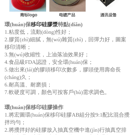
環(huán)保
移印硅膠漿
特點(diǎn)
1.粘度低，流動(dòng)性好；
2.膠質(zhì)細膩，無(wú)雜質(zhì)，回彈力好，圖案
移印清晰；
3.無(wú)收縮性，上油落油效果好；
4.食品級FDA認證，安全環(huán)保；
5.做出來(lái)的膠頭移印次數多，膠頭使用壽命長
(cháng)久；
6.耐高溫、耐磨損；
7.軟硬度可調，顏色可按客戶(hù)需求調色。
環(huán)保移印硅膠操作
1.將宏圖環(huán)保移印硅膠AB組分按9:1配比混合攪
拌均勻；
2.將攪拌好的硅膠放入抽真空機中進(jìn)行抽真空排