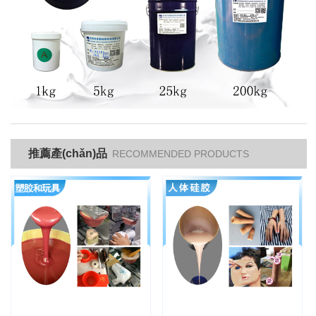
推薦產(chǎn)品
RECOMMENDED PRODUCTS